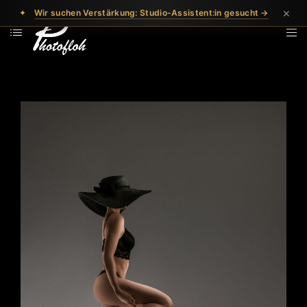
×
✦
Wir suchen Verstärkung: Studio-Assistent:in gesucht →