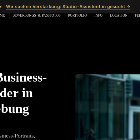
Wir suchen Verstärkung: Studio-Assistent:in gesucht →
✦
ME
BEWERBUNGS- & PASSFOTOS
PORTFOLIO
INFO
LOCATION
FE
usiness-
der in
ebung
iness-Portraits,