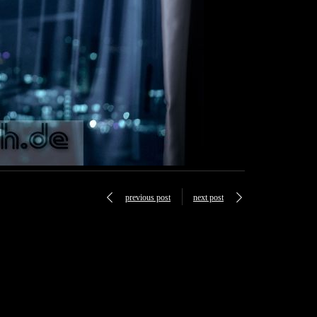
previous post
next post