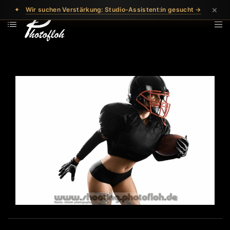
×
✦
Wir suchen Verstärkung: Studio-Assistent:in gesucht →