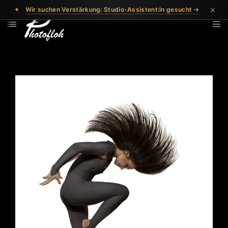
×
✦
Wir suchen Verstärkung: Studio-Assistent:in gesucht →