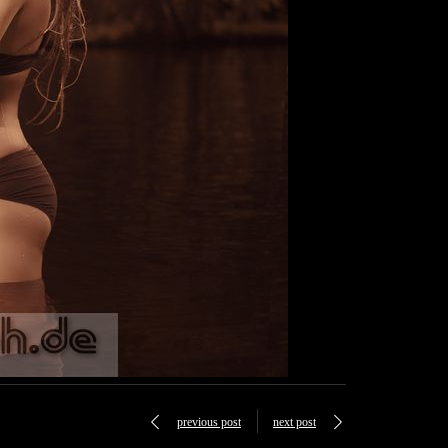
previous post
next post