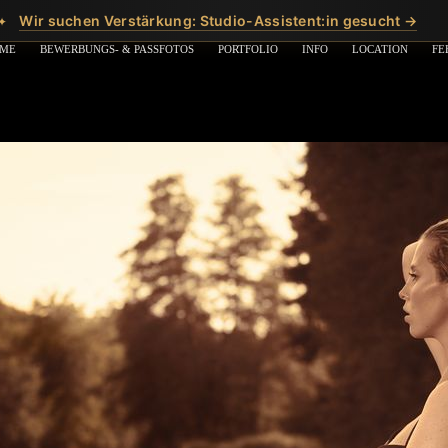
Wir suchen Verstärkung: Studio-Assistent:in gesucht →
✦
ME
BEWERBUNGS- & PASSFOTOS
PORTFOLIO
INFO
LOCATION
FE