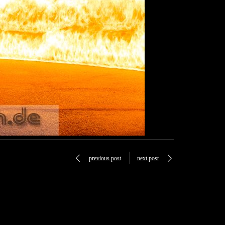
previous post
next post