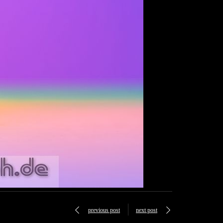
previous post
next post