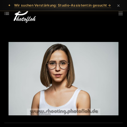
×
✦
Wir suchen Verstärkung: Studio-Assistent:in gesucht →