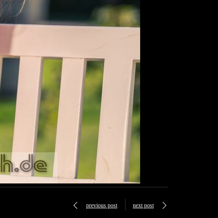
previous post
next post