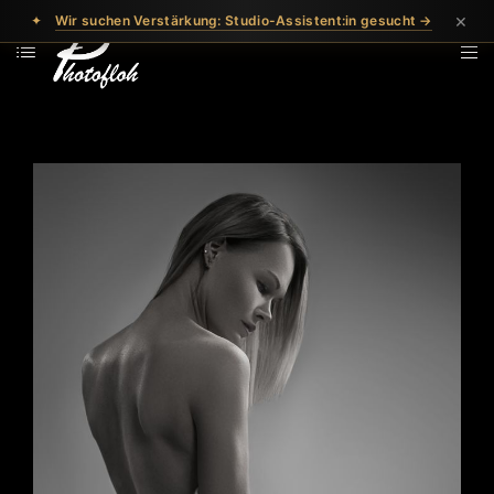
×
✦
Wir suchen Verstärkung: Studio-Assistent:in gesucht →