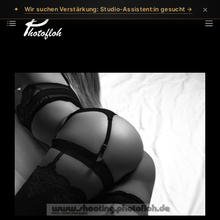
×
✦
Wir suchen Verstärkung: Studio-Assistent:in gesucht →