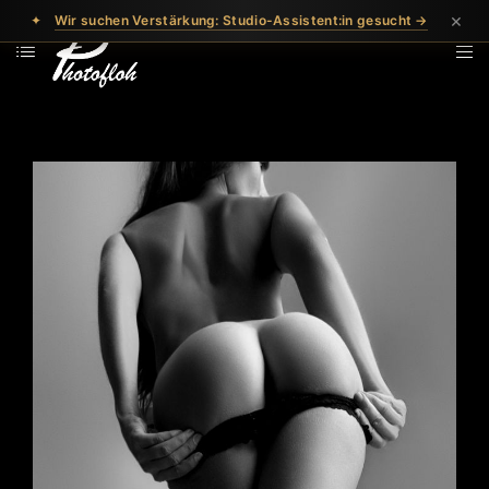
×
✦
Wir suchen Verstärkung: Studio-Assistent:in gesucht →