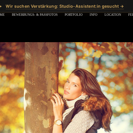
Wir suchen Verstärkung: Studio-Assistent:in gesucht →
✦
ME
BEWERBUNGS- & PASSFOTOS
PORTFOLIO
INFO
LOCATION
FE