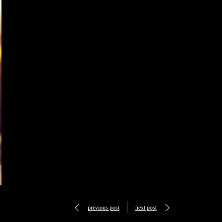
previous post
next post