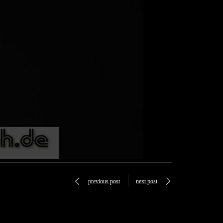
previous post
next post