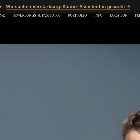
Wir suchen Verstärkung: Studio-Assistent:in gesucht →
✦
ME
BEWERBUNGS- & PASSFOTOS
PORTFOLIO
INFO
LOCATION
FE