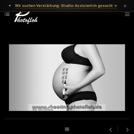
×
✦
Wir suchen Verstärkung: Studio-Assistent:in gesucht →